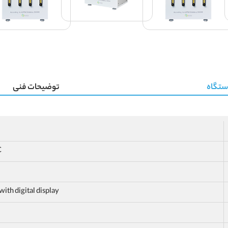
ستگاه
توضیحات فنی
C
ith digital display