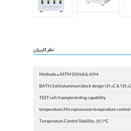
نظر کاربران
Methods:• ASTM D5968 & 6594
BATH:Solid aluminum block design 121 ◦C & 135 ◦
TEST cell:4 sample testing capability
temperature:Microprocessor temperature control w
Temperature Control Stability: ±0.1°C